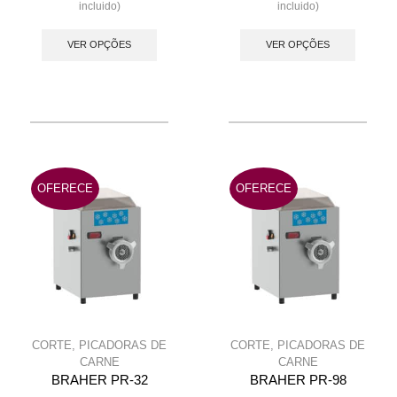
incluido)
incluido)
This
This
product
produc
VER OPÇÕES
VER OPÇÕES
has
has
multiple
multip
variants.
variant
The
The
options
option
may
may
OFERECE
OFERECE
be
be
chosen
chose
on
on
the
the
product
produc
page
page
CORTE
,
PICADORAS DE
CORTE
,
PICADORAS DE
CARNE
CARNE
BRAHER PR-32
BRAHER PR-98