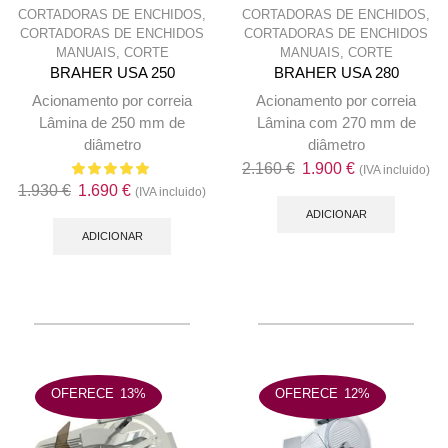
CORTADORAS DE ENCHIDOS
,
CORTADORAS DE ENCHIDOS
,
CORTADORAS DE ENCHIDOS
CORTADORAS DE ENCHIDOS
MANUAIS
,
CORTE
MANUAIS
,
CORTE
BRAHER USA 250
BRAHER USA 280
Acionamento por correia
Acionamento por correia
Lâmina de 250 mm de
Lâmina com 270 mm de
diâmetro
diâmetro
O
O
2.160
€
1.900
€
(IVA incluido)
O
O
1.930
€
1.690
€
preço
preço
(IVA incluido)
preço
preço
original
atual
ADICIONAR
original
atual
ADICIONAR
era:
é:
era:
é:
2.160 €.
1.900 €.
1.930 €.
1.690 €.
OFERECE
13%
OFERECE
12%