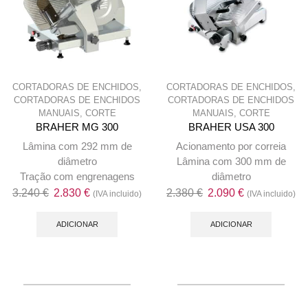
CORTADORAS DE ENCHIDOS
,
CORTADORAS DE ENCHIDOS
,
CORTADORAS DE ENCHIDOS
CORTADORAS DE ENCHIDOS
MANUAIS
,
CORTE
MANUAIS
,
CORTE
BRAHER MG 300
BRAHER USA 300
Lâmina com 292 mm de
Acionamento por correia
diâmetro
Lâmina com 300 mm de
Tração com engrenagens
diâmetro
O
O
O
O
3.240
€
2.830
€
2.380
€
2.090
€
(IVA incluido)
(IVA incluido)
preço
preço
preço
preço
original
atual
original
atual
ADICIONAR
ADICIONAR
era:
é:
era:
é:
3.240 €.
2.830 €.
2.380 €.
2.090 €.