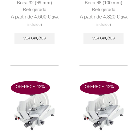
Boca 32 (99 mm)
Boca 98 (100 mm)
Refrigerado
Refrigerado
A partir de
4.600
€
A partir de
4.820
€
(IVA
(IVA
incluido)
incluido)
This
This
product
produc
VER OPÇÕES
VER OPÇÕES
has
has
multiple
multip
variants.
variant
The
The
options
option
may
may
OFERECE
12%
OFERECE
12%
be
be
chosen
chose
on
on
the
the
product
produc
page
page