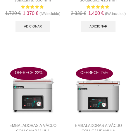
O
O
O
O
1.720
€
1.370
€
2.330
€
1.400
€
(IVA incluido)
(IVA incluido)
preço
preço
preço
preço
original
atual
original
atual
ADICIONAR
ADICIONAR
era:
é:
era:
é:
1.720 €.
1.370 €.
2.330 €.
1.400 €.
OFERECE
22%
OFERECE
25%
EMBALADORAS A VÁCUO
EMBALADORAS A VÁCUO