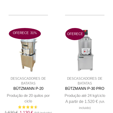
700 €.
510 €.
980 €.
710 €.
OFERECE
31%
OFERECE
DESCASCADORES DE
DESCASCADORES DE
BATATAS
BATATAS
BÜTZMANN P-20
BÜTZMANN P-30 PRO
Produção de 20 quilos por
Produção até 24 kg/ciclo
ciclo
A partir de
1.520
€
(IVA
incluido)
O
O
1.630
€
1.130
€
(IVA incluido)