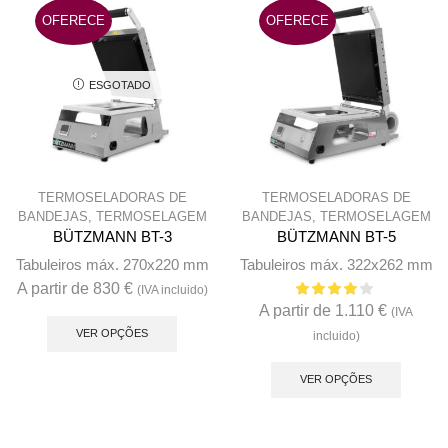
may
OFERECE
OFERECE
be
chose
on
ESGOTADO
the
produc
page
TERMOSELADORAS DE
TERMOSELADORAS DE
BANDEJAS
,
TERMOSELAGEM
BANDEJAS
,
TERMOSELAGEM
BÜTZMANN BT-3
BÜTZMANN BT-5
Tabuleiros máx. 270x220 mm
Tabuleiros máx. 322x262 mm
A partir de
830
€
(IVA incluido)
A partir de
1.110
€
This
(IVA
product
VER OPÇÕES
incluido)
This
has
produc
VER OPÇÕES
multiple
has
variants.
multip
The