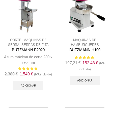
CORTE
,
MÁQUINAS DE
MÁQUINAS DE
SERRA
,
SERRAS DE FITA
HAMBÚRGUERES
BÜTZMANN B2020
BÜTZMANN H100
Altura máxima de corte 230 x
290 mm
O
O
197,21
€
152,48
€
(IVA
preço
preço
incluido)
O
O
2.380
€
1.540
€
(IVA incluido)
original
atual
preço
preço
era:
é:
ADICIONAR
original
atual
ADICIONAR
197,21 €.
152,48 €
era:
é:
2.380 €.
1.540 €.