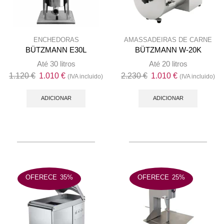
product
page
ENCHEDORAS
AMASSADEIRAS DE CARNE
BÜTZMANN E30L
BÜTZMANN W-20K
Até 30 litros
Até 20 litros
O
O
O
O
1.120
€
1.010
€
2.230
€
1.010
€
(IVA incluido)
(IVA incluido)
preço
preço
preço
preço
original
atual
original
atual
ADICIONAR
ADICIONAR
era:
é:
era:
é:
1.120 €.
1.010 €.
2.230 €.
1.010 €.
OFERECE
35%
OFERECE
25%