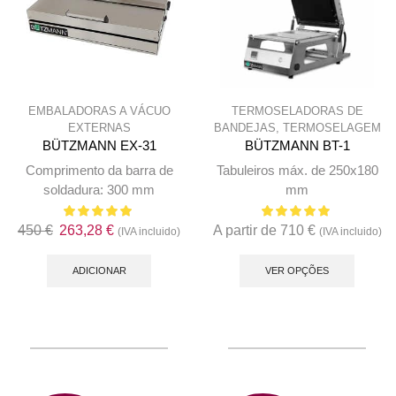
on
the
produc
page
EMBALADORAS A VÁCUO
TERMOSELADORAS DE
EXTERNAS
BANDEJAS
,
TERMOSELAGEM
BÜTZMANN EX-31
BÜTZMANN BT-1
Comprimento da barra de
Tabuleiros máx. de 250x180
soldadura: 300 mm
mm
O
O
450
€
263,28
€
A partir de
710
€
(IVA incluido)
(IVA incluido)
preço
preço
This
original
atual
produc
ADICIONAR
VER OPÇÕES
era:
é:
has
450 €.
263,28 €.
multip
variant
The
option