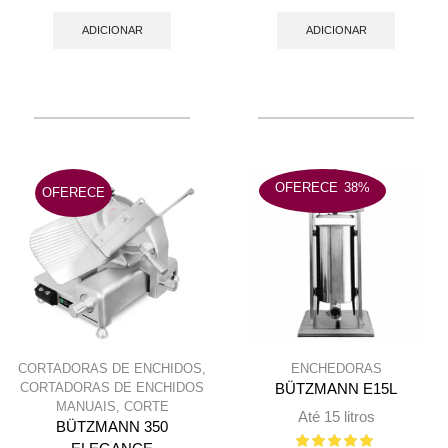
preço
preço
preço
preço
original
atual
original
atual
ADICIONAR
ADICIONAR
era:
é:
era:
é:
1.250 €.
1.010 €.
8.240 €.
4.550 €.
OFERECE
38%
OFERECE
CORTADORAS DE ENCHIDOS
,
ENCHEDORAS
CORTADORAS DE ENCHIDOS
BÜTZMANN E15L
MANUAIS
,
CORTE
Até 15 litros
BÜTZMANN 350