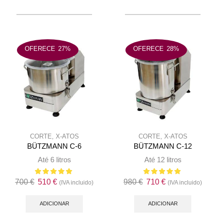
OFERECE
27%
OFERECE
28%
CORTE
,
X-ATOS
CORTE
,
X-ATOS
BÜTZMANN C-6
BÜTZMANN C-12
Até 6 litros
Até 12 litros
O
O
O
O
700
€
510
€
980
€
710
€
(IVA incluido)
(IVA incluido)
preço
preço
preço
preço
original
atual
original
atual
ADICIONAR
ADICIONAR
era:
é:
era:
é: