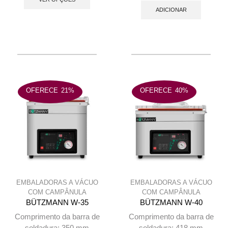
product
original
atual
ADICIONAR
has
era:
é:
multiple
1.310 €.
920 €.
variants.
The
options
may
be
OFERECE
21%
OFERECE
40%
chosen
on
the
product
page
EMBALADORAS A VÁCUO
EMBALADORAS A VÁCUO
COM CAMPÂNULA
COM CAMPÂNULA
BÜTZMANN W-35
BÜTZMANN W-40
Comprimento da barra de
Comprimento da barra de
soldadura: 350 mm
soldadura: 418 mm