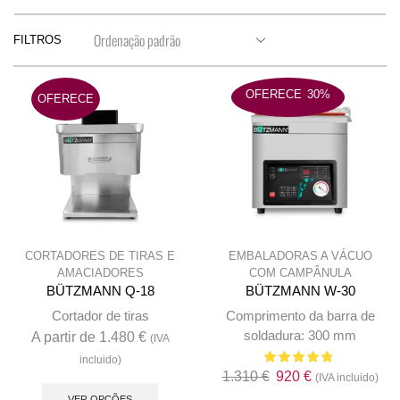
FILTROS
OFERECE
30%
OFERECE
CORTADORES DE TIRAS E
EMBALADORAS A VÁCUO
AMACIADORES
COM CAMPÂNULA
BÜTZMANN Q-18
BÜTZMANN W-30
Cortador de tiras
Comprimento da barra de
soldadura: 300 mm
A partir de
1.480
€
(IVA
incluido)
O
O
1.310
€
920
€
This
(IVA incluido)
preço
preço
VER OPÇÕES