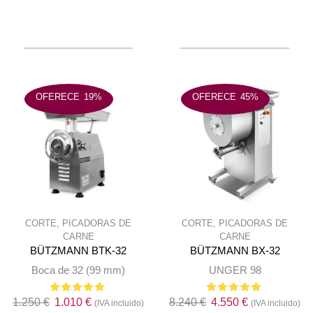
era:
é:
era:
é:
450 €.
370 €.
910 €.
720 €.
OFERECE
19%
OFERECE
45%
CORTE
,
PICADORAS DE
CORTE
,
PICADORAS DE
CARNE
CARNE
BÜTZMANN BTK-32
BÜTZMANN BX-32
Boca de 32 (99 mm)
UNGER 98
O
O
O
O
1.250
€
1.010
€
8.240
€
4.550
€
(IVA incluido)
(IVA incluido)