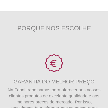
multiple
variants.
The
options
may
PORQUE NOS ESCOLHE
be
chosen
on
the
product
page
GARANTIA DO MELHOR PREÇO
Na Febal trabalhamos para oferecer aos nossos
clientes produtos de excelente qualidade e aos
melhores preços do mercado. Por isso,