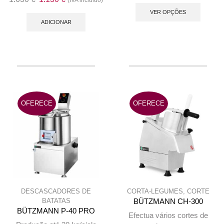
This
preço
preço
produc
VER OPÇÕES
original
atual
ADICIONAR
has
era:
é:
multip
1.630 €.
1.130 €.
variant
The
option
may
be
OFERECE
OFERECE
chose
on
the
produc
page
DESCASCADORES DE
CORTA-LEGUMES
,
CORTE
BATATAS
BÜTZMANN CH-300
BÜTZMANN P-40 PRO
Efectua vários cortes de