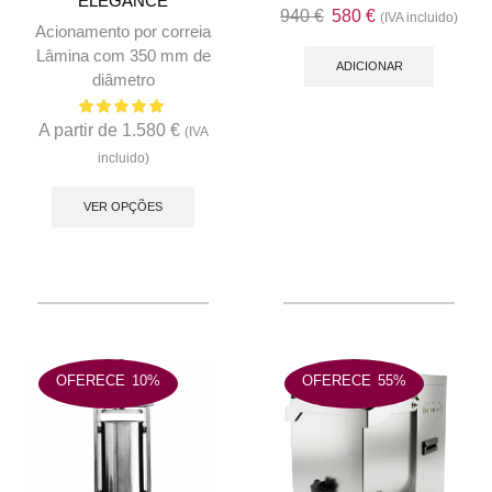
ELEGANCE
O
O
940
€
580
€
(IVA incluido)
Acionamento por correia
preço
preço
Lâmina com 350 mm de
original
atual
ADICIONAR
diâmetro
era:
é:
940 €.
580 €.
A partir de
1.580
€
(IVA
incluido)
This
product
VER OPÇÕES
has
multiple
variants.
The
options
may
OFERECE
10%
OFERECE
55%
be
chosen
on
the