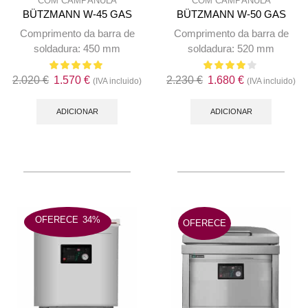
COM CAMPÂNULA
COM CAMPÂNULA
BÜTZMANN W-45 GAS
BÜTZMANN W-50 GAS
Comprimento da barra de
Comprimento da barra de
soldadura: 450 mm
soldadura: 520 mm
O
O
O
O
2.020
€
1.570
€
2.230
€
1.680
€
(IVA incluido)
(IVA incluido)
preço
preço
preço
preço
original
atual
original
atual
ADICIONAR
ADICIONAR
era:
é:
era:
é:
2.020 €.
1.570 €.
2.230 €.
1.680 €.
OFERECE
34%
OFERECE