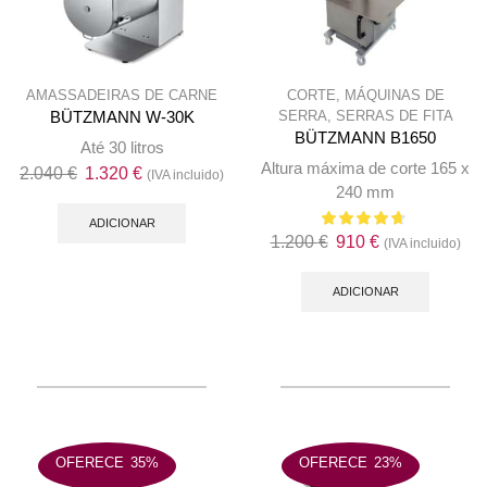
AMASSADEIRAS DE CARNE
CORTE
,
MÁQUINAS DE
SERRA
,
SERRAS DE FITA
BÜTZMANN W-30K
BÜTZMANN B1650
Até 30 litros
Altura máxima de corte 165 x
O
O
2.040
€
1.320
€
(IVA incluido)
240 mm
preço
preço
original
atual
ADICIONAR
O
O
1.200
€
910
€
(IVA incluido)
era:
é:
preço
preço
2.040 €.
1.320 €.
original
atual
ADICIONAR
era:
é:
1.200 €.
910 €.
OFERECE
35%
OFERECE
23%