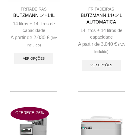
FRITADEIRAS
FRITADEIRAS
BÜTZMANN 14+14L
BÜTZMANN 14+14L
AUTOMATICA
14 litros + 14 litros de
capacidade
14 litros + 14 litros de
capacidade
A partir de
2.030
€
(IVA
A partir de
3.040
€
(IVA
incluido)
This
incluido)
This
product
VER OPÇÕES
produc
VER OPÇÕES
has
has
multiple
multip
variants.
variant
The
The
options
option
may
may
be
OFERECE
26%
be
chosen
chose
on
on
the