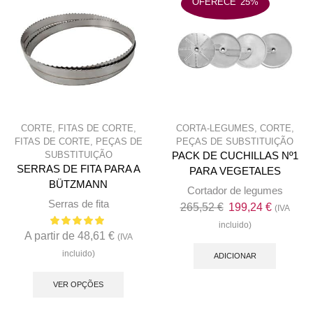
OFERECE
25%
be
chose
on
the
produc
page
CORTE
,
FITAS DE CORTE
,
CORTA-LEGUMES
,
CORTE
,
FITAS DE CORTE
,
PEÇAS DE
PEÇAS DE SUBSTITUIÇÃO
SUBSTITUIÇÃO
PACK DE CUCHILLAS Nº1
SERRAS DE FITA PARA A
PARA VEGETALES
BÜTZMANN
Cortador de legumes
Serras de fita
O
O
265,52
€
199,24
€
(IVA
preço
preço
incluido)
A partir de
48,61
€
(IVA
original
atual
incluido)
era:
é:
ADICIONAR
This
265,52 €.
199,24 €
product
VER OPÇÕES
has