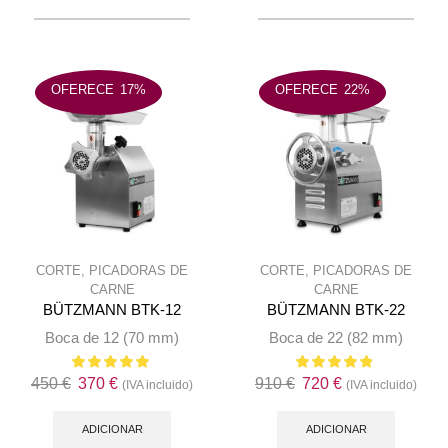
variant
options
The
may
option
be
may
chosen
OFERECE
17%
OFERECE
22%
be
on
chose
the
on
product
the
page
produc
page
CORTE
,
PICADORAS DE
CORTE
,
PICADORAS DE
CARNE
CARNE
BÜTZMANN BTK-12
BÜTZMANN BTK-22
Boca de 12 (70 mm)
Boca de 22 (82 mm)
O
O
O
O
450
€
370
€
910
€
720
€
(IVA incluido)
(IVA incluido)
preço
preço
preço
preço
original
atual
original
atual
ADICIONAR
ADICIONAR