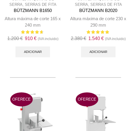
SERRA
,
SERRAS DE FITA
SERRA
,
SERRAS DE FITA
BÜTZMANN B1650
BÜTZMANN B2020
Altura máxima de corte 165 x
Altura máxima de corte 230 x
240 mm
290 mm
O
O
O
O
1.200
€
910
€
2.380
€
1.540
€
(IVA incluido)
(IVA incluido)
preço
preço
preço
preço
original
atual
original
atual
ADICIONAR
ADICIONAR
era:
é:
era:
é:
1.200 €.
910 €.
2.380 €.
1.540 €.
OFERECE
OFERECE