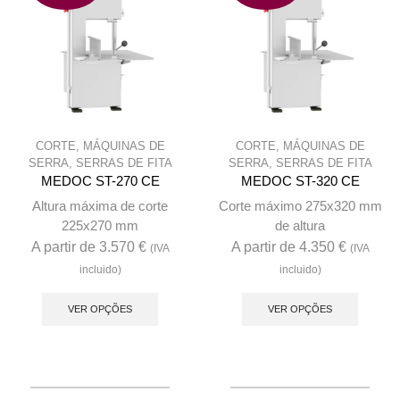
chosen
on
on
the
the
produc
product
page
page
CORTE
,
MÁQUINAS DE
CORTE
,
MÁQUINAS DE
SERRA
,
SERRAS DE FITA
SERRA
,
SERRAS DE FITA
MEDOC ST-270 CE
MEDOC ST-320 CE
Altura máxima de corte
Corte máximo 275x320 mm
225x270 mm
de altura
A partir de
3.570
€
A partir de
4.350
€
(IVA
(IVA
incluido)
incluido)
This
This
product
produc
VER OPÇÕES
VER OPÇÕES
has
has
multiple
multip
variants.
variant
The
The