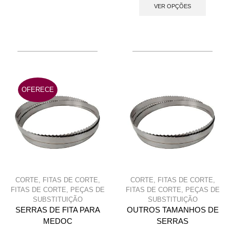
produc
VER OPÇÕES
multiple
has
variants.
multip
The
variant
options
The
may
option
be
may
chosen
OFERECE
be
on
chose
the
on
product
the
page
produc
page
CORTE
,
FITAS DE CORTE
,
CORTE
,
FITAS DE CORTE
,
FITAS DE CORTE
,
PEÇAS DE
FITAS DE CORTE
,
PEÇAS DE
SUBSTITUIÇÃO
SUBSTITUIÇÃO
SERRAS DE FITA PARA
OUTROS TAMANHOS DE
MEDOC
SERRAS