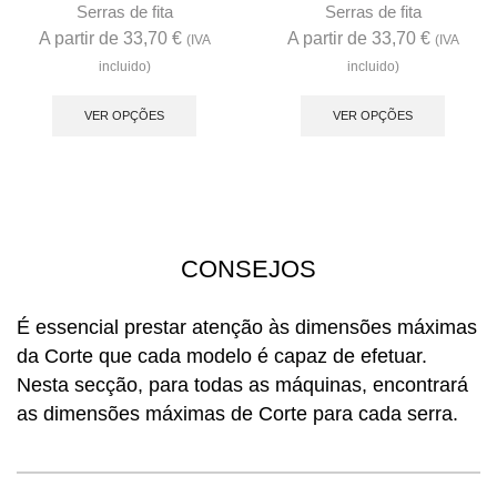
Serras de fita
Serras de fita
A partir de
33,70
€
A partir de
33,70
€
(IVA
(IVA
incluido)
incluido)
This
This
product
produc
VER OPÇÕES
VER OPÇÕES
has
has
multiple
multip
variants.
variant
The
The
options
option
CONSEJOS
may
may
be
be
É essencial prestar atenção às dimensões máximas
chosen
chose
da Corte que cada modelo é capaz de efetuar.
on
on
Nesta secção, para todas as máquinas, encontrará
the
the
product
produc
as dimensões máximas de Corte para cada serra.
page
page