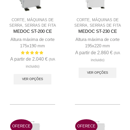
CORTE
,
MÁQUINAS DE
CORTE
,
MÁQUINAS DE
SERRA
,
SERRAS DE FITA
SERRA
,
SERRAS DE FITA
MEDOC ST-200 CE
MEDOC ST-230 CE
Altura máxima de corte
Altura máxima de corte
175x190 mm
195x220 mm
A partir de
2.860
€
(IVA
A partir de
2.040
€
(IVA
incluido)
This
incluido)
This
produc
VER OPÇÕES
product
VER OPÇÕES
has
has
multip
multiple
variant
variants.
The
The
option
options
may
may
be
OFERECE
OFERECE
be
chose