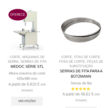
options
option
may
may
OFERECE
be
be
chosen
chose
on
on
the
the
product
produc
page
page
CORTE
,
MÁQUINAS DE
CORTE
,
FITAS DE CORTE
,
SERRA
,
SERRAS DE FITA
FITAS DE CORTE
,
PEÇAS DE
SUBSTITUIÇÃO
MEDOC SÉRIE STL
SERRAS DE FITA PARA A
Altura máxima de corte
BÜTZMANN
425x480 mm
Serras de fita
A partir de
6.810
€
(IVA
incluido)
A partir de
48,61
€
(IVA
This
incluido)
product
VER OPÇÕES
This
has