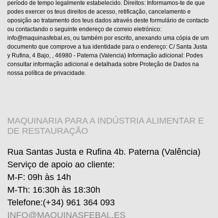
período de tempo legalmente estabelecido. Direitos: Informamos-te de que
podes exercer os teus direitos de acesso, retificação, cancelamento e
oposição ao tratamento dos teus dados através deste formulário de contacto
ou contactando o seguinte endereço de correio eletrónico:
info@maquinasfebal.es, ou também por escrito, anexando uma cópia de um
documento que comprove a tua identidade para o endereço: C/ Santa Justa
y Rufina, 4 Bajo, , 46980 - Paterna (Valencia) Informação adicional: Podes
consultar informação adicional e detalhada sobre Proteção de Dados na
nossa política de privacidade.
MAQUINARIA PARA A INDÚSTRIA ALIMENTAR E
DE RESTAURAÇÃO
Rua Santas Justa e Rufina 4b. Paterna (Valência)
Serviço de apoio ao cliente
:
M-F: 09h às 14h
M-Th: 16:30h às 18:30h
Telefone:
(+34) 961 364 093
INFO@MAQUINASFEBAL.ES