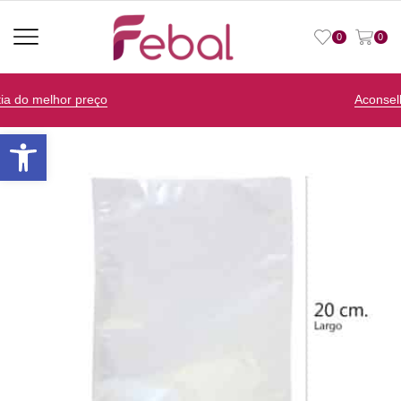
0
0
Aconselhamento personalizado
Open toolbar