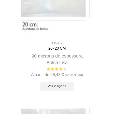
LISAS
20×20 CM
90 microns de espessura
Bolsa Lisa
A partir de
56,43
€
(IVA incluido)
This
product
VER OPÇÕES
has
multiple
variants.
The