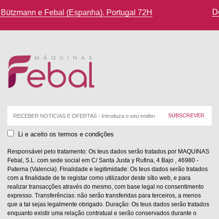
options
Devoluções até 14 dias de calendário
2H
may
be
chosen
on
the
product
page
Correio
eletrónico:
Li e aceito os termos e condições
Responsável pelo tratamento: Os teus dados serão tratados por MAQUINAS
Febal, S.L. com sede social em C/ Santa Justa y Rufina, 4 Bajo , 46980 -
Paterna (Valencia). Finalidade e legitimidade: Os teus dados serão tratados
com a finalidade de te registar como utilizador deste sítio web, e para
realizar transacções através do mesmo, com base legal no consentimento
expresso. Transferências: não serão transferidas para terceiros, a menos
que a tal sejas legalmente obrigado. Duração: Os teus dados serão tratados
enquanto existir uma relação contratual e serão conservados durante o