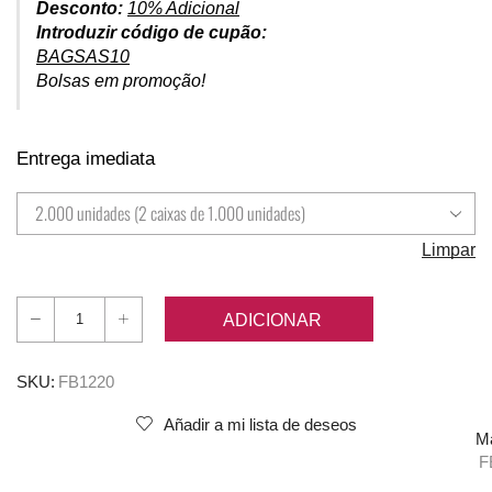
Desconto:
10% Adicional
Introduzir código de cupão:
BAGSAS10
Bolsas em promoção!
Entrega imediata
Limpar
ADICIONAR
Quantidade
de
12x20
SKU:
FB1220
cm
Añadir a mi lista de deseos
M
F