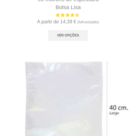
Bolsa Lisa
A partir de
14,39
€
(IVA incluido)
This
product
VER OPÇÕES
has
multiple
variants.
The
options
may
be
chosen
on
the
product
page