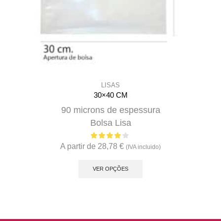
LISAS
30×40 CM
90 microns de espessura
Bolsa Lisa
A partir de
28,78
€
(IVA incluido)
This
product
VER OPÇÕES
has
multiple
variants.
The