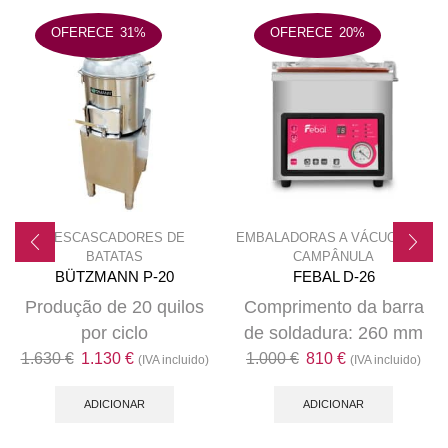
OFERECE
31%
OFERECE
20%
DESCASCADORES DE
EMBALADORAS A VÁCUO COM
BATATAS
CAMPÂNULA
BÜTZMANN P-20
FEBAL D-26
Produção de 20 quilos
Comprimento da barra
por ciclo
de soldadura: 260 mm
O
O
O
O
1.630
€
1.130
€
1.000
€
810
€
(IVA incluido)
(IVA incluido)
preço
preço
preço
preço
original
atual
original
atual
ADICIONAR
ADICIONAR
era:
é:
era:
é: