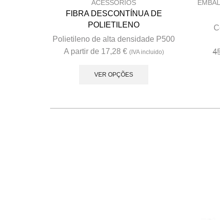
ACESSÓRIOS
EMBAL
FIBRA DESCONTÍNUA DE
POLIETILENO
C
Polietileno de alta densidade P500
A partir de
17,28
€
4
(IVA incluido)
This
product
VER OPÇÕES
has
multiple
variants.
The
options
may
be
chosen
on
the
product
page