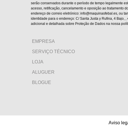
serão conservados durante o período de tempo legalmente esta
acesso, retificação, cancelamento e oposição ao tratamento do
endereço de correio eletrónico: info@maquinasfebal.es, ou 
identidade para o endereço: C/ Santa Justa y Rufina, 4 Bajo, 
adicional e detalhada sobre Proteção de Dados na nossa polít
EMPRESA
SERVIÇO TÉCNICO
LOJA
ALUGUER
BLOGUE
Aviso leg