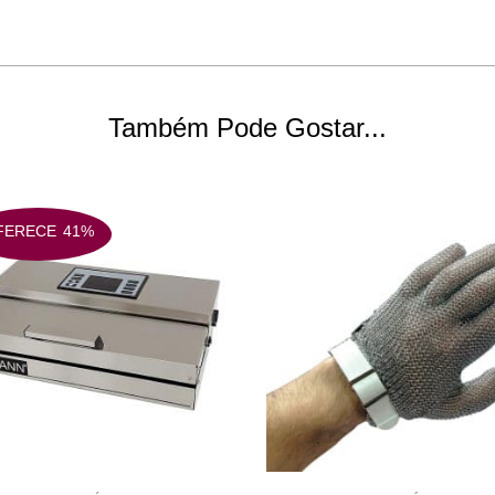
Também Pode Gostar...
FERECE
41%