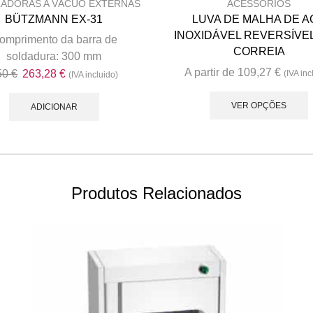
ADORAS A VÁCUO EXTERNAS
ACESSÓRIOS
BÜTZMANN EX-31
LUVA DE MALHA DE A
INOXIDÁVEL REVERSÍVE
omprimento da barra de
CORREIA
soldadura: 300 mm
A partir de
109,27
€
O
O
50
€
263,28
€
(IVA inc
(IVA incluido)
T
preço
preço
p
VER OPÇÕES
original
atual
ADICIONAR
era:
é:
m
450 €.
263,28 €.
v
o
Produtos Relacionados
t
p