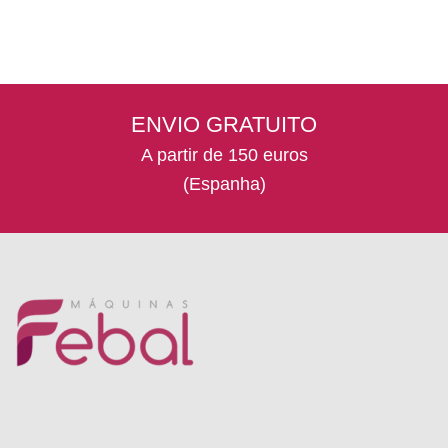
The
options
may
be
chosen
ENVIO GRATUITO
on
the
A partir de 150 euros
product
(Espanha)
page