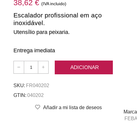
38,62
€
(IVA incluido)
Escalador profissional em aço
inoxidável.
Utensílio para peixaria.
Entrega imediata
ADICIONAR
Quantidade
de
Escalador
SKU:
FR040202
GTIN:
040202
Añadir a mi lista de deseos
Marca
FEB