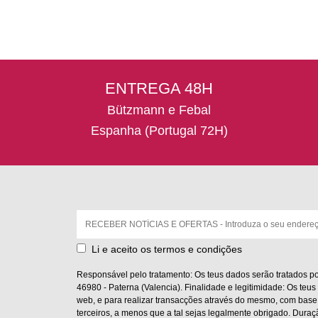
The
options
may
be
chosen
ENTREGA 48H
on
the
Bützmann e Febal
product
Espanha (Portugal 72H)
page
Correio
eletrónico:
Li e aceito os termos e condições
Responsável pelo tratamento: Os teus dados serão tratados po
46980 - Paterna (Valencia). Finalidade e legitimidade: Os teus 
web, e para realizar transacções através do mesmo, com base 
terceiros, a menos que a tal sejas legalmente obrigado. Duraç