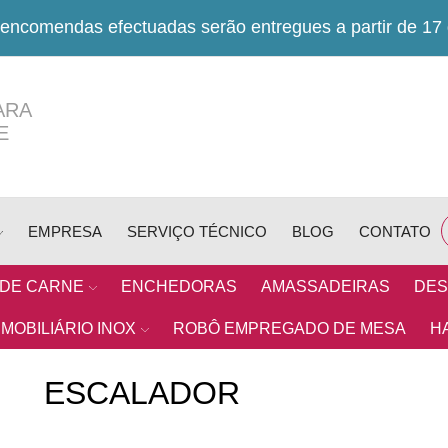
encomendas efectuadas serão entregues a partir de 17
ARA
E
EMPRESA
SERVIÇO TÉCNICO
BLOG
CONTATO
 DE CARNE
ENCHEDORAS
AMASSADEIRAS
DES
MOBILIÁRIO INOX
ROBÔ EMPREGADO DE MESA
H
ESCALADOR