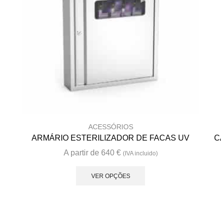
ACESSÓRIOS
ARMÁRIO ESTERILIZADOR DE FACAS UV
C
A partir de
640
€
(IVA incluido)
This
product
VER OPÇÕES
has
multiple
variants.