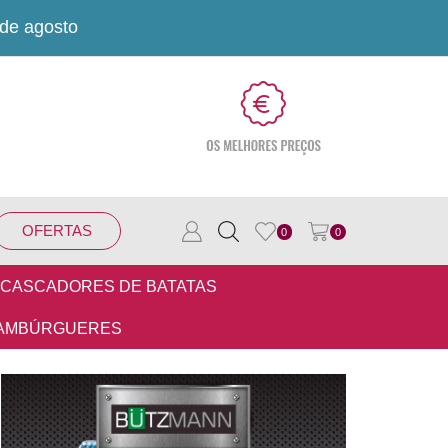
 de agosto
OFERTAS
0
0
CASCADORES DE BATATAS
AMBÚRGUERES