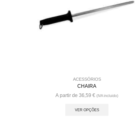
ACESSÓRIOS
CHAIRA
A partir de
36,59
€
(IVA incluido)
This
product
VER OPÇÕES
has
multiple
variants.