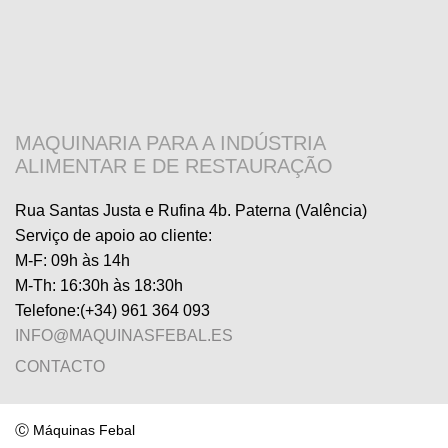
MAQUINARIA PARA A INDÚSTRIA
ALIMENTAR E DE RESTAURAÇÃO
Rua Santas Justa e Rufina 4b. Paterna (Valência)
Serviço de apoio ao cliente
:
M-F: 09h às 14h
M-Th: 16:30h às 18:30h
Telefone:
(+34) 961 364 093
INFO@MAQUINASFEBAL.ES
CONTACTO
Ⓒ
Máquinas Febal