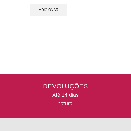
preço
preço
original
atual
ADICIONAR
era:
é:
750 €.
710 €.
DEVOLUÇÕES
Até 14 dias
natural