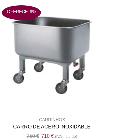
chosen
OFERECE
6%
on
he
roduct
page
CARRINHOS
CARRO DE ACERO INOXIDABLE
O
O
750
€
710
€
(IVA incluido)