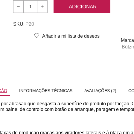
ADICIONAR
Quantidade
de
Bützmann
SKU:
P20
P-
20
Añadir a mi lista de deseos
Marca
Bütz
ÇÃO
INFORMAÇÕES TÉCNICAS
AVALIAÇÕES (2)
CO
or abrasão que desgasta a superfície do produto por fricção. 
om painel de controlo com botão de arranque, paragem e tempor
taxas de produção graças aos viradores laterais e à placa em 