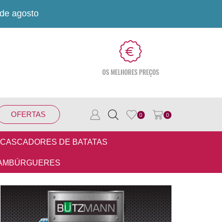
 de agosto
OFERTAS
0
0
CASCADORES DE BATATAS
AMBÚRGUERES