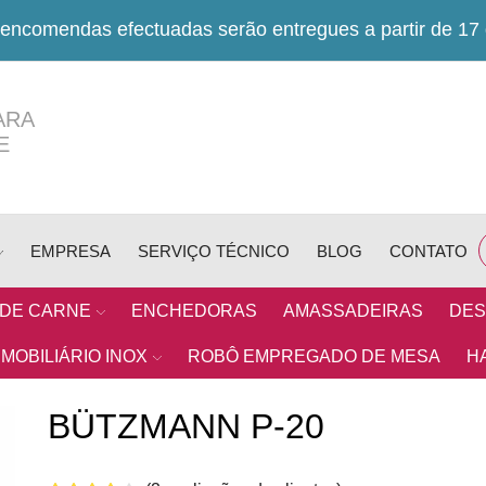
encomendas efectuadas serão entregues a partir de 17
ARA
E
EMPRESA
SERVIÇO TÉCNICO
BLOG
CONTATO
 DE CARNE
ENCHEDORAS
AMASSADEIRAS
DES
MOBILIÁRIO INOX
ROBÔ EMPREGADO DE MESA
H
BÜTZMANN P-20