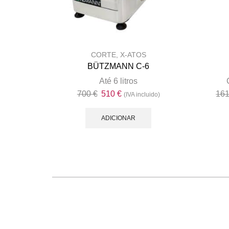
CORTE
,
X-ATOS
BÜTZMANN C-6
Até 6 litros
O
O
700
€
510
€
16
(IVA incluido)
preço
preço
original
atual
ADICIONAR
era:
é:
700 €.
510 €.