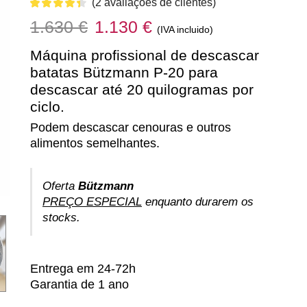
(
2
avaliações de clientes)
O
O
1.630
€
1.130
€
(IVA incluido)
preço
preço
Máquina profissional de descascar
original
atual
batatas Bützmann P-20 para
descascar até 20 quilogramas por
era:
é:
ciclo.
1.630 €.
1.130 €.
Podem descascar cenouras e outros
alimentos semelhantes.
Oferta
Bützmann
PREÇO ESPECIAL
enquanto durarem os
stocks.
Entrega em 24-72h
Garantia de 1 ano