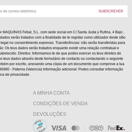
r MAQUINAS Febal, S.L. com sede social em C/ Santa Justa y Rufina, 4 Bajo ,
dados serão tratados com a finalidade de te registar como utilizador deste sítio
legal no consentimento expresso. Transferências: não serão transferidas para
ão: Os teus dados serão tratados enquanto existir uma relação contratual e
belecido. Direitos: Informamos-te de que podes exercer os teus direitos de
s teus dados através deste formulário de contacto ou contactando o seguinte
também por escrito, anexando uma cópia de um documento que comprove a tua
, 46980 - Paterna (Valencia) Informação adicional: Podes consultar informação
ica de privacidade.
A MINHA CONTA
CONDIÇÕES DE VENDA
DEVOLUÇÕES