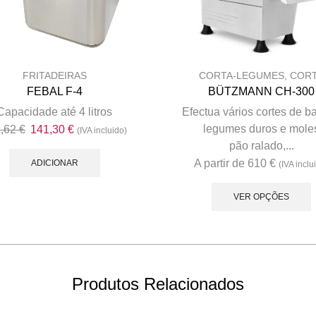
FRITADEIRAS
CORTA-LEGUMES
,
COR
FEBAL F-4
BÜTZMANN CH-300
Capacidade até 4 litros
Efectua vários cortes de b
O
O
legumes duros e mole
1,62
€
141,30
€
(IVA incluido)
preço
preço
pão ralado,...
original
atual
A partir de
610
€
ADICIONAR
(IVA inclu
era:
é:
T
161,62 €.
141,30 €.
p
VER OPÇÕES
m
v
Produtos Relacionados
o