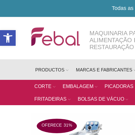
Todas as 
Open toolbar
MAQUINARIA P
ALIMENTAÇÃO 
RESTAURAÇÃO
PRODUCTOS
MARCAS E FABRICANTES
CORTE
EMBALAGEM
PICADORAS
FRITADEIRAS
BOLSAS DE VÁCUO
OFERECE
31%