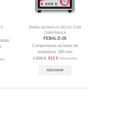
TE
EMBALADORAS A VÁCUO COM
CAMPÂNULA
FEBAL D-26
atatas
Comprimento da barra de
s
soldadura: 260 mm
O
O
1.000
€
810
€
(IVA incluido)
ido)
preço
preço
his
original
atual
ADICIONAR
roduct
era:
é:
has
1.000 €.
810 €.
ultiple
ariants.
The
ptions
may
be