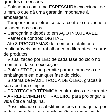
grandes dimensões.
–
Soldadura com uma ESPESSURA excecional de
8 mm,
o que dá uma garantia importante à
embalagem.
– Temporizador eletrónico para controlo do vácuo e
selagem dos sacos.
– Carroçaria e depósito em
AÇO INOXIDÁVEL
.
–
Painel de
controlo
DIGITAL
.
– Até
3 PROGRAMAS de memória
totalmente
configuráveis para trabalhar com diferentes texturas
de produtos.
–
Visualização por LED
de cada fase do ciclo no
momento da sua execução.
–
Botão STOP
, que permite parar o processo de
embalagem em qualquer fase do ciclo.
–
Sistema de FÁCIL TROCA DE ÓLEO
, graças à
sua abertura simples.
– PROTECÇÃO
TÉRMICA
contra picos de corrente.
–
ARREFECIMENTO TRASEIRO
para prolongar a
vida útil da máquina.
– Possibilidade de substituir os pés da máquina por
rodas, para facilitar a deslocação da máquina de