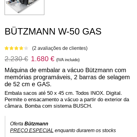
BÜTZMANN W-50 GAS
(
2
avaliações de clientes)
O
O
2.230
€
1.680
€
(IVA incluido)
preço
preço
Máquina de embalar a vácuo Bützmann com
original
atual
memórias programáveis, 2 barras de selagem
de 52 cm e GAS.
era:
é:
Embala sacos até 50 x 45 cm. Todos INOX. Digital.
2.230 €.
1.680 €.
Permite o ensacamento a vácuo a partir do exterior da
câmara. Bomba com sistema BUSCH.
Oferta
Bützmann
PREÇO ESPECIAL
enquanto durarem os stocks