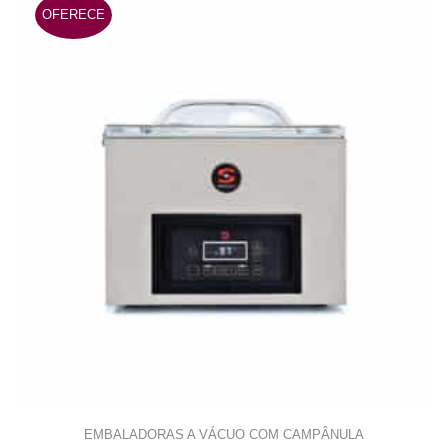
variants.
OFERECE
The
options
may
be
chosen
on
the
product
page
EMBALADORAS A VÁCUO COM CAMPÂNULA