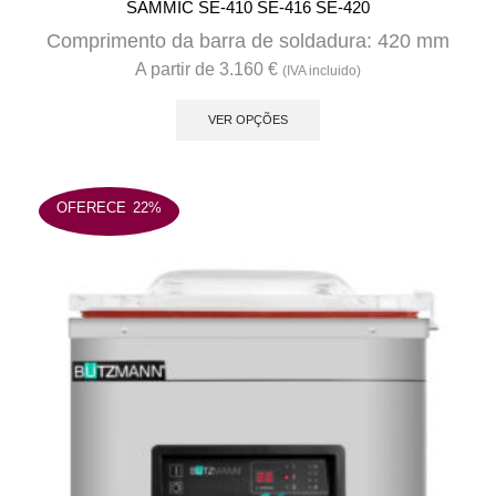
SAMMIC SE-410 SE-416 SE-420
Comprimento da barra de soldadura: 420 mm
A partir de
3.160
€
(IVA incluido)
This
product
VER OPÇÕES
has
multiple
variants.
OFERECE
22%
The
options
may
be
chosen
on
the
product
page