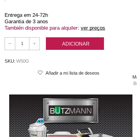
Entrega em 24-72h
Garantia de 3 anos
También disponible para alquiler:
ver preços
ADICIONAR
Quantidade
de
Bützmann
SKU:
W50G
W-
Añadir a mi lista de deseos
50
M
GAS
B