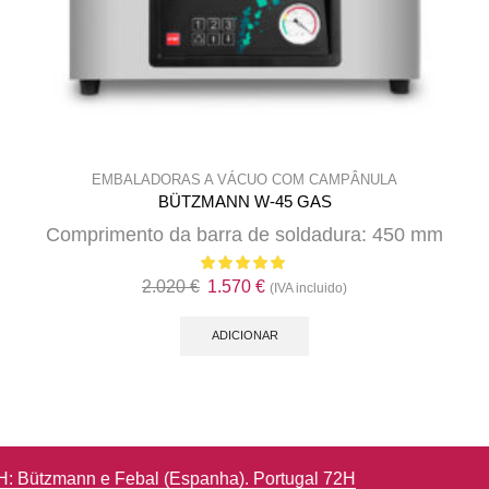
EMBALADORAS A VÁCUO COM CAMPÂNULA
BÜTZMANN W-45 GAS
Comprimento da barra de soldadura: 450 mm
O
O
2.020
€
1.570
€
(IVA incluido)
preço
preço
original
atual
ADICIONAR
era:
é:
2.020 €.
1.570 €.
Devoluções até 14 dias de calendário