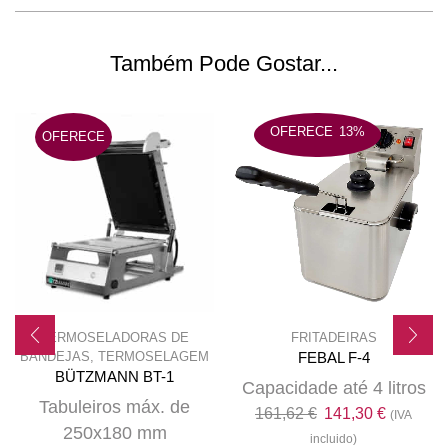
Também Pode Gostar...
OFERECE
13%
OFERECE
TERMOSELADORAS DE
FRITADEIRAS
BANDEJAS
,
TERMOSELAGEM
FEBAL F-4
BÜTZMANN BT-1
Capacidade até 4 litros
Tabuleiros máx. de
O
O
161,62
€
141,30
€
(IVA
250x180 mm
preço
preço
incluido)