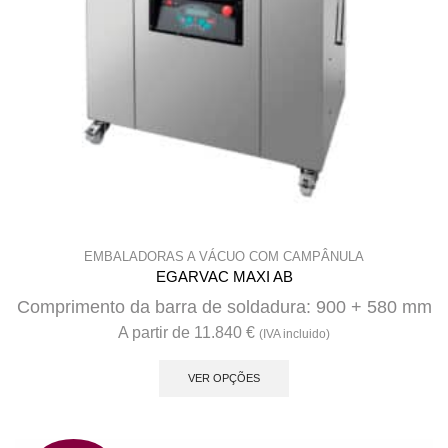
EMBALADORAS A VÁCUO COM CAMPÂNULA
EGARVAC MAXI AB
Comprimento da barra de soldadura: 900 + 580 mm
A partir de
11.840
€
(IVA incluido)
This
product
VER OPÇÕES
has
multiple