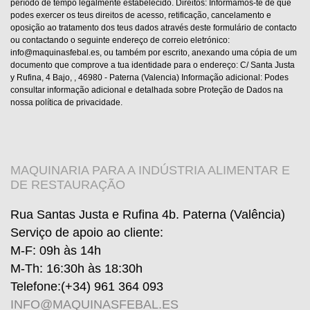
período de tempo legalmente estabelecido. Direitos: Informamos-te de que
podes exercer os teus direitos de acesso, retificação, cancelamento e
oposição ao tratamento dos teus dados através deste formulário de contacto
ou contactando o seguinte endereço de correio eletrónico:
info@maquinasfebal.es, ou também por escrito, anexando uma cópia de um
documento que comprove a tua identidade para o endereço: C/ Santa Justa
y Rufina, 4 Bajo, , 46980 - Paterna (Valencia) Informação adicional: Podes
consultar informação adicional e detalhada sobre Proteção de Dados na
nossa política de privacidade.
MAQUINARIA PARA A INDÚSTRIA ALIMENTAR E
DE RESTAURAÇÃO
Rua Santas Justa e Rufina 4b. Paterna (Valência)
Serviço de apoio ao cliente
:
M-F: 09h às 14h
M-Th: 16:30h às 18:30h
Telefone:
(+34) 961 364 093
INFO@MAQUINASFEBAL.ES