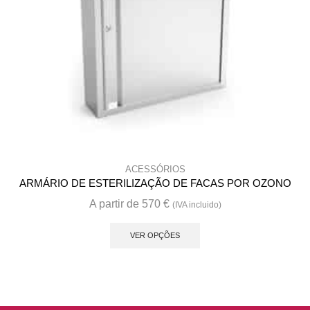
ACESSÓRIOS
ARMÁRIO DE ESTERILIZAÇÃO DE FACAS POR OZONO
A partir de
570
€
(IVA incluido)
This
product
VER OPÇÕES
has
multiple
variants.
The