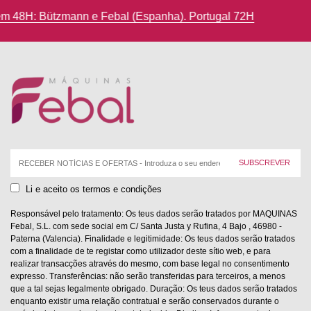
options
Devoluções até 14 dias de calendário
l 72H
may
be
chosen
on
the
product
page
Correio
eletrónico:
Li e aceito os termos e condições
Responsável pelo tratamento: Os teus dados serão tratados por MAQUINAS
Febal, S.L. com sede social em C/ Santa Justa y Rufina, 4 Bajo , 46980 -
Paterna (Valencia). Finalidade e legitimidade: Os teus dados serão tratados
com a finalidade de te registar como utilizador deste sítio web, e para
realizar transacções através do mesmo, com base legal no consentimento
expresso. Transferências: não serão transferidas para terceiros, a menos
que a tal sejas legalmente obrigado. Duração: Os teus dados serão tratados
enquanto existir uma relação contratual e serão conservados durante o