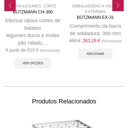
CORTA-LEGUMES
,
CORTE
EMBALADORAS A VÁCUO
EXTERNAS
BÜTZMANN CH-300
BÜTZMANN EX-31
Efectua vários cortes de
Comprimento da barra
batatas
de soldadura: 300 mm
legumes duros e moles
O
O
450
€
263,28
€
(IVA incluido)
pão ralado,...
preço
preço
A partir de
610
€
(IVA incluido)
original
atual
ADICIONAR
This
era:
é:
product
VER OPÇÕES
450 €.
263,28 €.
has
multiple
variants.
The
options
Produtos Relacionados
may
be
chosen
on