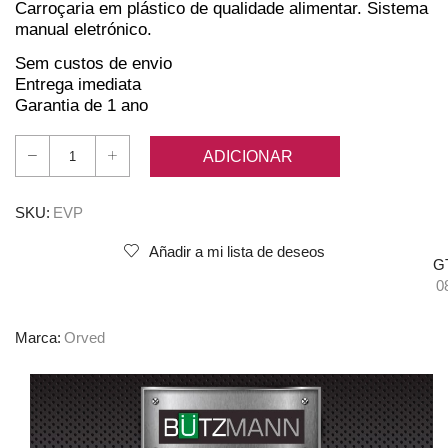
Carroçaria em plástico de qualidade alimentar. Sistema
manual eletrónico.
Sem custos de envio
Entrega imediata
Garantia de 1 ano
ADICIONAR
Quantidade
de
Orved
SKU:
EVP
ECO
Añadir a mi lista de deseos
VACUUM-
G
PRO
0
Marca:
Orved