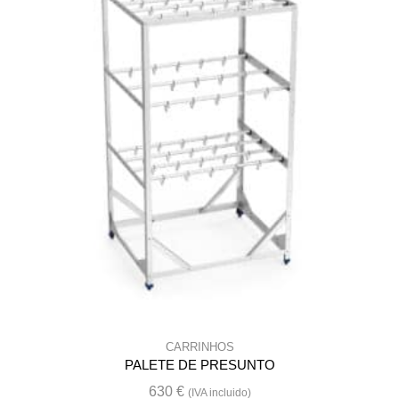
the
product
page
CARRINHOS
PALETE DE PRESUNTO
630
€
(IVA incluido)