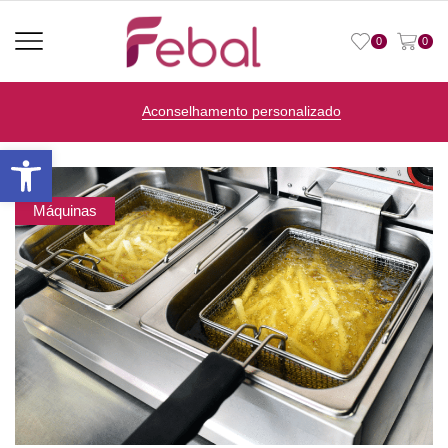
0
0
Aconselhamento personalizado
Open toolbar
Máquinas